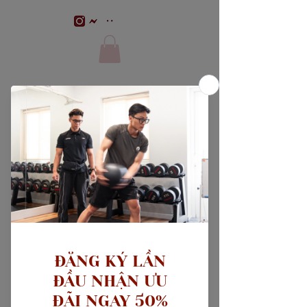
Our Services
Gói tập Huấn luyện