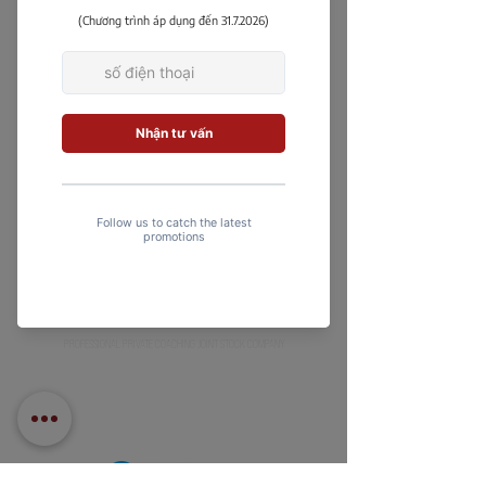
viên 1 kèm 1
An tâm đi tập
1 hr
Book Now
Explore Plans
PROFESSIONAL PRIVATE COACHING JOINT STOCK COMPANY
Chào mừng bạn đến với PPC Private Gym, ở đây chúng tôi
hướng đến sự ổn định và an toàn trong luyện tập của riêng
bạn.
​Theo dõi chũng tôi: