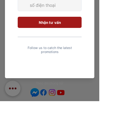
PROFESSIONAL PRIVATE COACHING JOINT STOCK COMPANY
Chào mừng bạn đến với PPC Private Gym, ở đây chúng tôi
hướng đến sự ổn định và an toàn trong luyện tập của riêng
bạn.
​Theo dõi chũng tôi:
​CHÍNH SÁCH & HỖ TRỢ
Chính sách thanh toán
Chính sách bảo mật
Giải quyết khiếu nại
Liên hệ
Tuyển dụng