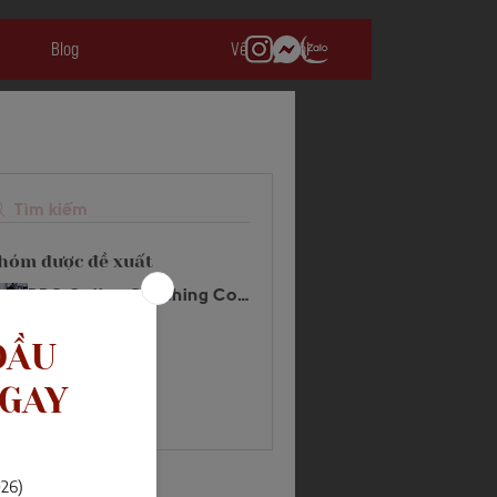
Blog
Về chúng tôi
Tìm kiếm
hóm được đề xuất
PPC Online Coaching Community
10 thành viên
Tham gia