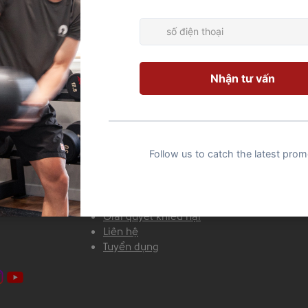
IVATE
​CHÍNH SÁCH & HỖ TRỢ
đây
Chính sách thanh toán
ong
Chính sách bảo mật
Giải quyết khiếu nại
Liên hệ
Tuyển dụng