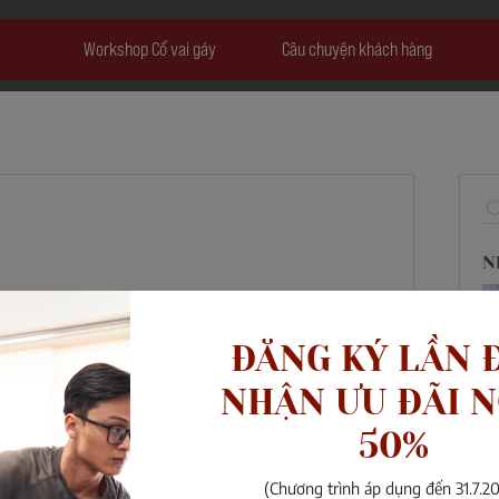
Workshop Cổ vai gáy
Câu chuyện khách hàng
N
ười đầu tiên đăng bài
 đầu kết nối với các thành viên khác.