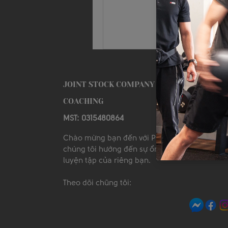
JOINT STOCK COMPANY PROFESSIONAL PR
COACHING
MST: 0315480864
Chào mừng bạn đến với PPC Private Gym, ở 
chúng tôi hướng đến sự ổn định và an toàn tr
luyện tập của riêng bạn.
​Theo dõi chũng tôi: