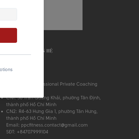
​THÔNG TIN LIÊN HỆ
Công ty CP Professional Private Coaching
Địa chỉ:
CN1: 38 Trần Quang Khải, phường Tân Định,
thành phố Hồ Chí Minh
CN2: R4-63 Hưng Gia 1, phường Tân Hưng,
thành phố Hồ Chí Minh
Email:
ppcfitness.contact@gmail.com
SĐT: +84707999104